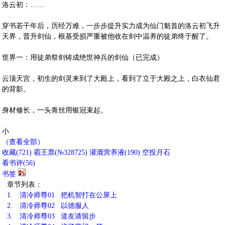
洛云初：……
穿书若干年后，历经万难，一步步提升实力成为仙门魁首的洛云初飞升
天界，晋升剑仙，根基受损严重被他收在剑中温养的徒弟终于醒了。
世界一：用徒弟祭剑铸成绝世神兵的剑仙（已完成）
云顶天宫，初生的剑灵来到了大殿上，看到了立于大殿之上，白衣仙君
的背影。
身材修长，一头青丝用银冠束起。
小
（查看全部）
收藏
(
721
)
霸王票(№328725)
灌溉营养液(
190
)
空投月石
看书评(
56
)
书签
章节列表：
1.
清冷师尊01 把机智打在公屏上
2.
清冷师尊02 以德服人
3.
清冷师尊03 道友请留步