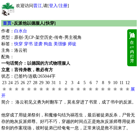
欢迎访问
晋江
,请[
登入
/
注册
]
首页
>反派他以德服人[快穿]
作者：
白水台
类型：原创-无CP-架空历史-传奇-男主视角
标签：
快穿
穿书
逆袭
狗血
美强惨
师徒
主角：洛云初
配角：
一句话简介：以德国的方式物理服人
立意：言传身教，教必有方
状态：已签约/连载/265044字
23
24
25
26
27
28
29
30
31
1
2
3
4
5
6
7
8
9
10
11
12
❀
❀
❀
❀
❀
❀
❀
❀
❀
❀
❀
❀
❀
❀
❀
❀
❀
❀
❀
❀
❀
展
开
简介： 洛云初见义勇为时翻车了，莫名穿进了书里，成了书中的反派。
他穿成了用徒弟祭剑，和魔修勾结为祸苍生，最后被徒弟反杀，尸骨无
存的炮灰反派师尊。好巧不巧，穿越的时间点正是炮灰反派师尊用徒弟
祭剑的作案现场，彼时徒弟已经奄奄一息，正常来说是救不回来了。