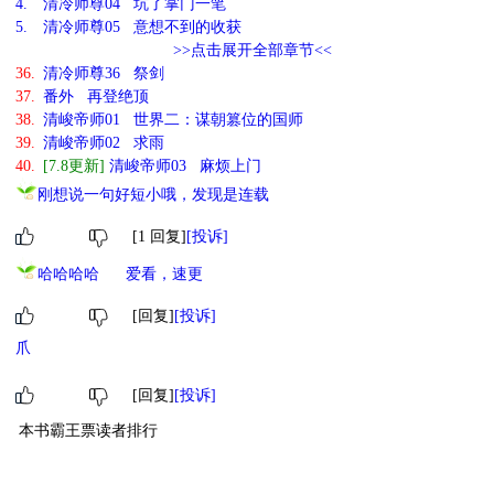
4.
清冷师尊04 坑了掌门一笔
5.
清冷师尊05 意想不到的收获
>>点击展开全部章节<<
36.
清冷师尊36 祭剑
37.
番外 再登绝顶
38.
清峻帝师01 世界二：谋朝篡位的国师
39.
清峻帝师02 求雨
40.
[7.8更新]
清峻帝师03 麻烦上门
刚想说一句好短小哦，发现是连载
[1 回复]
[投诉]
哈哈哈哈
爱看，速更
[回复]
[投诉]
爪
[回复]
[投诉]
本书霸王票读者排行
1
小萌物
鹿梦烟霞
2
[ 更多排行
等级说明 ]