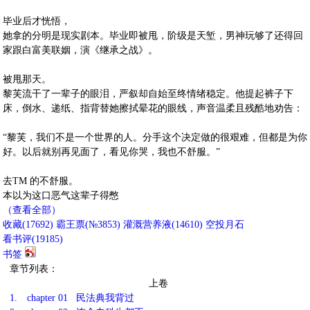
毕业后才恍悟，
她拿的分明是现实剧本。毕业即被甩，阶级是天堑，男神玩够了还得回
家跟白富美联姻，演《继承之战》。
被甩那天。
黎芙流干了一辈子的眼泪，严叙却自始至终情绪稳定。他提起裤子下
床，倒水、递纸、指背替她擦拭晕花的眼线，声音温柔且残酷地劝告：
“黎芙，我们不是一个世界的人。分手这个决定做的很艰难，但都是为你
好。以后就别再见面了，看见你哭，我也不舒服。”
去TM 的不舒服。
本以为这口恶气这辈子得憋
（查看全部）
收藏
(
17692
)
霸王票(№3853)
灌溉营养液(
14610
)
空投月石
看书评(
19185
)
书签
章节列表：
上卷
1.
chapter 01 民法典我背过