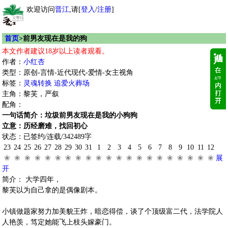
欢迎访问
晋江
,请[
登入
/
注册
]
首页
>前男友现在是我的狗
本文作者建议18岁以上读者观看。
作者：
小红杏
类型：原创-言情-近代现代-爱情-女主视角
标签：
灵魂转换
追爱火葬场
主角：黎芙，严叙
配角：
一句话简介：垃圾前男友现在是我的小狗狗
立意：历经磨难，找回初心
状态：已签约/连载/342489字
23
24
25
26
27
28
29
30
31
1
2
3
4
5
6
7
8
9
10
11
12
❀
❀
❀
❀
❀
❀
❀
❀
❀
❀
❀
❀
❀
❀
❀
❀
❀
❀
❀
❀
❀
展
开
简介： 大学四年，
黎芙以为自己拿的是偶像剧本。
小镇做题家努力加美貌王炸，暗恋得偿，谈了个顶级富二代，法学院人
人艳羡，笃定她能飞上枝头嫁豪门。