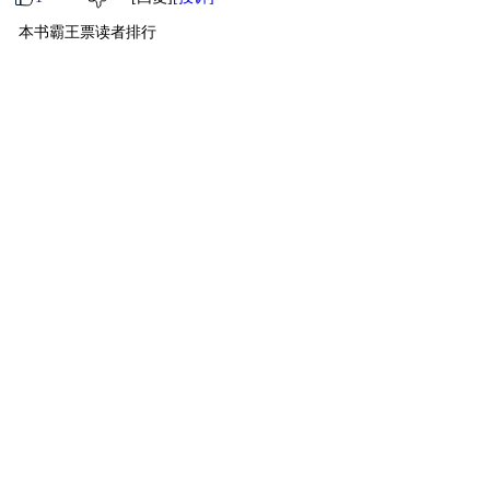
本书霸王票读者排行
1
无敌霸主
仄仄平
13830
2
萌物
2个球
30
3
萌物
小悟空
11
4
萌物
46555400
10
5
萌物
爱加不加
10
6
小萌物
封闭货车?
6
7
小萌物
贵女粉丝
6
8
小萌物
东不懂
6
9
小萌物
爱椰子
5
10
小萌物
玉
5
[ 更多排行
等级说明 ]
首页
古言
现言
纯爱
衍生
无CP+
百合
完结
分类
排行
全本
包月
免费
中短篇
APP
反馈
书名
作者
高级搜索
北京时间：2026-08-05 19:51:56
反馈
联系我们
©晋江文学城 纯属虚构 请勿模仿 版权所有 侵权必究 适