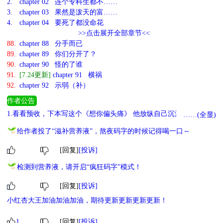
2.
chapter 02 连个专科生都不……
3.
chapter 03 果然是泼天的富……
4.
chapter 04 要死了都没命花
>>点击展开全部章节<<
88.
chapter 88 分手而已
89.
chapter 89 你们分开了？
90.
chapter 90 怪的了谁
91.
[7.24更新]
chapter 91 横祸
92.
chapter 92 示弱（补）
作者公告
1.看看预收，下本写这个《想你偏头痛》 他放纵自己沉沦在纸醉金
……(全显)
迷的东海岸。周围嘈杂鼎沸的时候，就不想姐姐了。 【初恋白月光
给作者投了“滋补营养液”，熬夜码字的时候记得喝一口～
姐姐x为爱发疯二世祖】
[回复]
[投诉]
检测到营养液，请开启“疯狂码字”模式！
[回复]
[投诉]
小红杏大王加油加油加油，期待更新更新更新更新！
1
[回复]
[投诉]