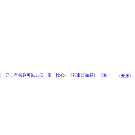
一开，有兴趣可以去扫一眼，比心~ 《花市灯如昼》 《女客商》
……(全显)