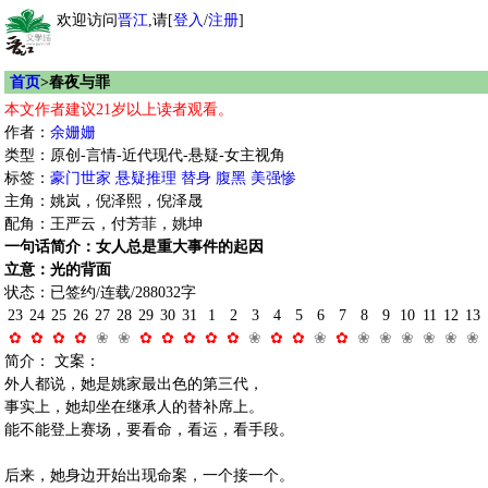
欢迎访问
晋江
,请[
登入
/
注册
]
首页
>春夜与罪
本文作者建议21岁以上读者观看。
作者：
余姗姗
类型：原创-言情-近代现代-悬疑-女主视角
标签：
豪门世家
悬疑推理
替身
腹黑
美强惨
主角：姚岚，倪泽熙，倪泽晟
配角：王严云，付芳菲，姚坤
一句话简介：女人总是重大事件的起因
立意：光的背面
状态：已签约/连载/288032字
23
24
25
26
27
28
29
30
31
1
2
3
4
5
6
7
8
9
10
11
12
13
✿
✿
✿
✿
❀
❀
✿
✿
✿
✿
✿
❀
✿
✿
❀
✿
❀
❀
❀
❀
❀
❀
简介： 文案：
外人都说，她是姚家最出色的第三代，
事实上，她却坐在继承人的替补席上。
能不能登上赛场，要看命，看运，看手段。
后来，她身边开始出现命案，一个接一个。