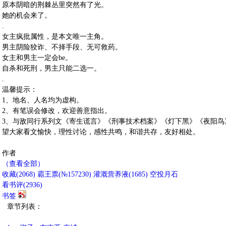
原本阴暗的荆棘丛里突然有了光。
她的机会来了。
.
女主疯批属性，是本文唯一主角。
男主阴险狡诈、不择手段、无可救药。
女主和男主一定会be。
自杀和死刑，男主只能二选一。
.
温馨提示：
1、地名、人名均为虚构。
2、有笔误会修改，欢迎善意指出。
3、与敌同行系列文《寄生谎言》《刑事技术档案》《灯下黑》《夜阳鸟
望大家看文愉快，理性讨论，感性共鸣，和谐共存，友好相处。
作者
（查看全部）
收藏
(
2068
)
霸王票(№157230)
灌溉营养液(
1685
)
空投月石
看书评(
2936
)
书签
章节列表：