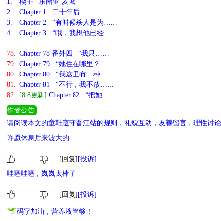
1.
楔子 东南亚 麦城
2.
Chapter 1 二十年后
3.
Chapter 2 “有时候杀人是为……
4.
Chapter 3 “哦，我想他已经……
78.
Chapter 78 番外四 “我只……
79.
Chapter 79 “她住在哪里？……
80.
Chapter 80 “我这里有一种……
81.
Chapter 81 “不行，我不放……
82.
[8.8更新]
Chapter 82 “把她……
作者公告
请阅读本文的童鞋遵守晋江站的规则，礼貌互动，友善留言，理性讨论
许愿休息后来波大的
[回复]
[投诉]
哇噻哇噻，岚岚太棒了
[回复]
[投诉]
码字加油，营养液管够！