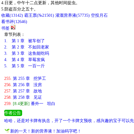
4.日更，中午十二点更新，其他时间捉虫。
5.防盗百分之五十。
收藏
(
13142
)
霸王票(№21501)
灌溉营养液(
57735
)
空投月石
看书评(
12646
)
书签
章节列表：
1.
第 1 章 被车创了
2.
第 2 章 不如回老家
3.
第 3 章 这鱼能吃吗
4.
第 4 章 草莓发疯
5.
第 5 章 一百一斤
255.
第 255 章 挖笋工
256.
第 256 章 没房
257.
第 257 章 故地
258.
第 258 章 见证
259.
[8.4更新]
番外一 坦白
作者公告
哈哈，还是对卡牌有执念，开了一个卡牌文预收，感兴趣的宝子可以先
新的一天！新的营养液！加油码字吧！