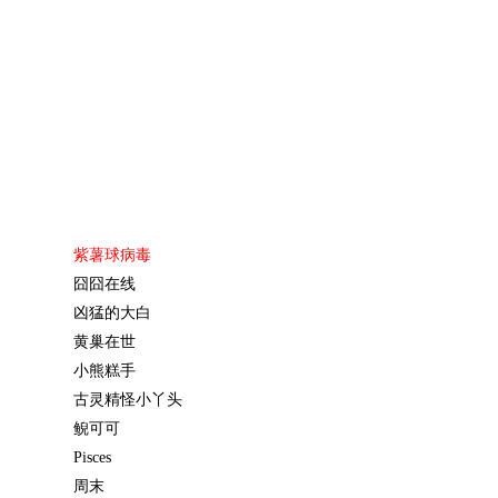
紫薯球病毒
囧囧在线
凶猛的大白
黄巢在世
小熊糕手
古灵精怪小丫头
鲵可可
Pisces
周末