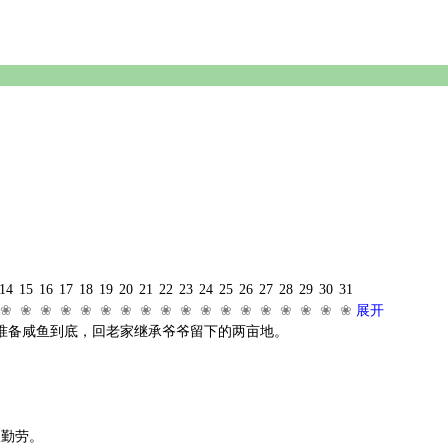
14
15
16
17
18
19
20
21
22
23
24
25
26
27
28
29
30
31
❀
❀
❀
❀
❀
❀
❀
❀
❀
❀
❀
❀
❀
❀
❀
❀
❀
❀
展开
准备咸鱼到底，回老家继承爷爷留下的两亩地。
很勤劳。