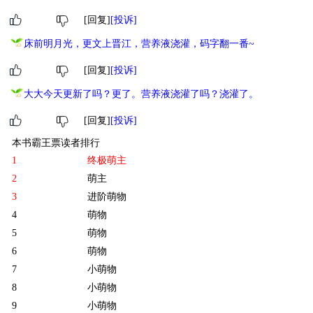
[回复]
[投诉]
床前明月光，更文上晋江，营养液浇灌，码字翻一番~
[回复]
[投诉]
大大今天更新了吗？更了。营养液浇灌了吗？浇灌了。
[回复]
[投诉]
本书霸王票读者排行
1
终极萌主
2
萌主
3
进阶萌物
4
萌物
5
萌物
6
萌物
7
小萌物
8
小萌物
9
小萌物