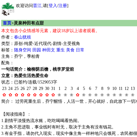
欢迎访问
晋江
,请[
登入
/
注册
]
首页
>灵泉种田有点甜
本文包含小众情感等元素，建议18岁以上读者观看。
作者：
春山犹枝
类型：原创-纯爱-近代现代-剧情-主受视角
标签：
随身空间
田园
种田文
重生
美食
日常
主角：乔宁，季柏青
配角：
一句话简介：榆柳荫后檐，桃李罗堂前
立意：热爱生活热爱生命
状态：已签约/连载/1529053字
23
24
25
26
27
28
29
30
31
1
2
3
4
5
6
7
8
9
10
11
12
13
✿
✿
✿
✿
✿
✿
✿
✿
✿
❀
❀
❀
✿
❀
❀
❀
❀
❀
❀
❀
❀
❀
简介： 过劳死重生后，乔宁醒悟，人活一世，开心就好，自此放下一切
【阅读指南】：
1.剧情平淡慢热流水账，吃吃喝喝看热闹。
2.主角不思进取，事业线时有时无，取决于主角有没有钱花。
3.有金手指，请勿代入现实，现实中像主角一样种地只会饿死，农民都