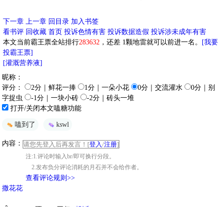
下一章
上一章
回目录
加入书签
看书评
回收藏
首页
投诉色情有害
投诉数据造假
投诉涉未成年有害
本文当前霸王票全站排行
283632
，还差
1
颗地雷就可以前进一名。
[我要
投霸王票]
[灌溉营养液]
昵称：
评分：
2分｜鲜花一捧
1分｜一朵小花
0分｜交流灌水
0分｜别
字捉虫
-1分｜一块小砖
-2分｜砖头一堆
打开/关闭本文嗑糖功能
嗑到了
kswl
内容：
请您先登入后再发言！[
登入
/
注册
]
注:1.评论时输入br/即可换行分段。
2.发布负分评论消耗的月石并不会给作者。
查看评论规则>>
撒花花
[回复]
[投诉]