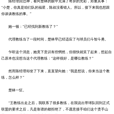
陈经理回过神，看向楚林的眼中充满了奇异的光彩，郑重其事：
“小楚，你真是咱们队的福星，陈叔没看错人。所以，接下来我也想跟
你谈谈教练的事。”
她一顿：“已经找到新教练了？”
代理教练当了一段时间，楚林早已经适应了与球员们斗智斗勇。
乍听这个消息，她竟下意识有些惘然，但很快就笑了起来，想起自
己原本也没想当这个代理教练：“这样很好，是哪位教练？”
然而陈经理却坐了下来，直直望向她：“我是想说，你来当这个教
练，怎么样？”
楚林一怔。
“王教练出走之后，我联系了很多教练，在我说出带球队回到正式
联盟的要求之后，凡是靠谱的都拒绝了，不愿意接手咱们这个烫手山