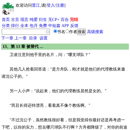
欢迎访问
晋江
,请[
登入
/
注册
]
首页
古言
现言
纯爱
衍生
无CP+
百合
完结
分类
排行
全本
包月
免费
中短篇
APP
反馈
书名
作者
高级搜索
下一章
上一章
目录
设置
13、第 13 章 被替代 ...
卫凌注意到他手里的名片，问：“哪支球队？”
其他几人抢着回答道：“是方舟队，刚才就是他们的代理教练来邀
请沈公子的。”
另一人小声：“说起来，他们的代理教练居然是女的。”
“而且长得还特漂亮，看着真不像个教练啊。”
“不过沈公子，虽然教练很好看，但是我觉得你最好还是再考虑一
下吧，以你的实力，想去哪只球队不行啊？方舟都降级了，对你的前途