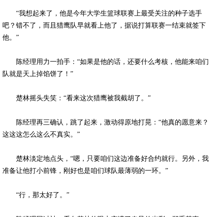
“我想起来了，他是今年大学生篮球联赛上最受关注的种子选手
吧？错不了，而且猎鹰队早就看上他了，据说打算联赛一结束就签下
他。”
陈经理用力一拍手：“如果是他的话，还要什么考核，他能来咱们
队就是天上掉馅饼了！”
楚林摇头失笑：“看来这次猎鹰被我截胡了。”
陈经理再三确认，跳了起来，激动得原地打晃：“他真的愿意来？
这这这怎么这么不真实。”
楚林淡定地点头，“嗯，只要咱们这边准备好合约就行。另外，我
准备让他打小前锋，刚好也是咱们球队最薄弱的一环。”
“行，那太好了。”