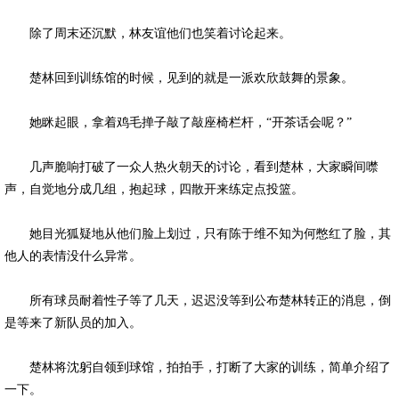
除了周末还沉默，林友谊他们也笑着讨论起来。
楚林回到训练馆的时候，见到的就是一派欢欣鼓舞的景象。
她眯起眼，拿着鸡毛掸子敲了敲座椅栏杆，“开茶话会呢？”
几声脆响打破了一众人热火朝天的讨论，看到楚林，大家瞬间噤
声，自觉地分成几组，抱起球，四散开来练定点投篮。
她目光狐疑地从他们脸上划过，只有陈于维不知为何憋红了脸，其
他人的表情没什么异常。
所有球员耐着性子等了几天，迟迟没等到公布楚林转正的消息，倒
是等来了新队员的加入。
楚林将沈躬自领到球馆，拍拍手，打断了大家的训练，简单介绍了
一下。