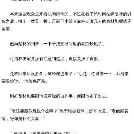
本来这些观众是来看肌肉帅哥的，不过在看了长时间枯燥乏味的训
练之后，撤了一拨又一拨，只剩下小部分靠林友谊几人的身材和颜值还
留着。
然而楚林的到来，一下子把直播间里的氛围炒热了。
可惜林友谊并没有注意到这点，直接关掉了直播。
楚林回来后没多久，陈经理也来了：“小楚，你过来一下，我有事
要跟你说。”他脸色严肃。
刚好楚林也要跟他说声沈躬自的事，便跟他走了出去。
“老陈要跟教练说什么啊？”陈于维抛着球，好奇地说，“看他那表
情，好像是什么大事。”
丁楠猜测：“可能是找到教练了吧。”