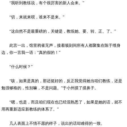
“我听到教练说，有个很厉害的新人会来。”
“切，来就来呗，谁来不是来。”
“这自然不是最重磅的，关键是，教练她、要、转、正、了。”
此言一出，馆里鸦雀无声，接着顷刻间所有人都聚集在陈于维身
边，你一言我一语：“真的假的！”
“什么时候？”
“咳，如果是真的，那还挺好的，反正我觉得她当咱们教练，还是
勉强够格的，性别嘛，不是问题。”于小州摸了摸鼻子。
“嗯，也是，而且咱们现在也已经混熟悉了，如果是她的话，就不
用再重新适应新教练的体系了。”
几人表面上不情不愿的样子，说出的话却难得的一致。