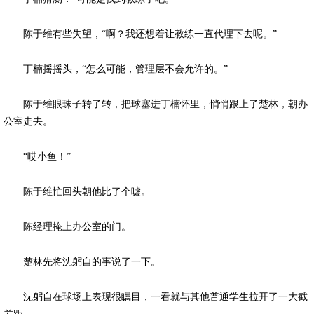
陈于维有些失望，“啊？我还想着让教练一直代理下去呢。”
丁楠摇摇头，“怎么可能，管理层不会允许的。”
陈于维眼珠子转了转，把球塞进丁楠怀里，悄悄跟上了楚林，朝办
公室走去。
“哎小鱼！”
陈于维忙回头朝他比了个嘘。
陈经理掩上办公室的门。
楚林先将沈躬自的事说了一下。
沈躬自在球场上表现很瞩目，一看就与其他普通学生拉开了一大截