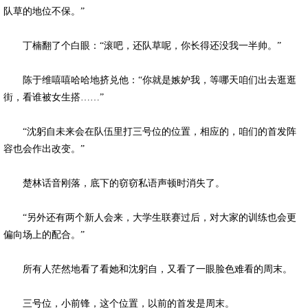
队草的地位不保。”
丁楠翻了个白眼：“滚吧，还队草呢，你长得还没我一半帅。”
陈于维嘻嘻哈哈地挤兑他：“你就是嫉妒我，等哪天咱们出去逛逛
街，看谁被女生搭……”
“沈躬自未来会在队伍里打三号位的位置，相应的，咱们的首发阵
容也会作出改变。”
楚林话音刚落，底下的窃窃私语声顿时消失了。
“另外还有两个新人会来，大学生联赛过后，对大家的训练也会更
偏向场上的配合。”
所有人茫然地看了看她和沈躬自，又看了一眼脸色难看的周末。
三号位，小前锋，这个位置，以前的首发是周末。