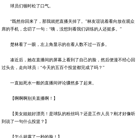
球员们顿时松了口气。
“既然你回来了，那我就把直播关掉了。”林友谊说着看向放在观众
席的手机，念叨了一句：“咦，没想到看我们训练的人还挺多。”
楚林看了一眼，左上角显示的在看人数不过一百多。
凑近后，她在直播间的屏幕上看到了自己的脸，然后便漫不经心回
过头去，走向球员：“今天的五百个投篮都完成了吗？”
一直如死水一般的直播间评论骤然多了起来。
【啊啊啊别关直播啊！】
【美女姐姐好漂亮！是球队的粉丝吗？还是工作人员？刚才好像听
到说了一句什么投篮？】
【怎么就露了一秒的脸！】