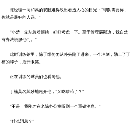
陈经理一向和蔼的双眼难得映出看透人心的目光：“球队需要你，
你就是最好的人选。”
“小楚，先别急着拒绝，好好考虑一下。至于管理层那边，我自然
有办法说服他们。”
此时训练馆里，陈于维匆匆从外头跑了进来，一个冲刺，勒上了丁
楠的脖子，眉开眼笑。
正在训练的球员们也看向他。
丁楠莫名其妙地甩开他，“又吃错药了？”
“不是，我刚才在老陈办公室听到一个重磅消息。”
“什么消息？”