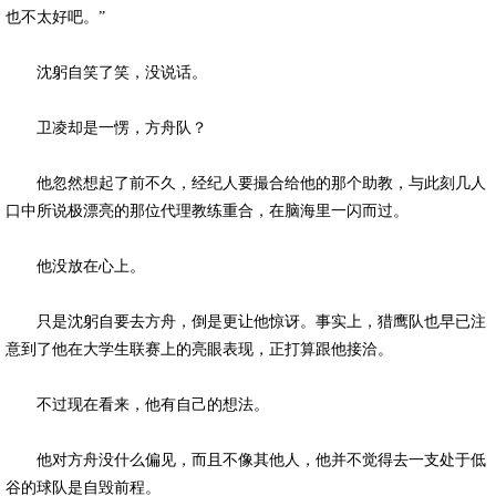
也不太好吧。”
沈躬自笑了笑，没说话。
卫凌却是一愣，方舟队？
他忽然想起了前不久，经纪人要撮合给他的那个助教，与此刻几人
口中所说极漂亮的那位代理教练重合，在脑海里一闪而过。
他没放在心上。
只是沈躬自要去方舟，倒是更让他惊讶。事实上，猎鹰队也早已注
意到了他在大学生联赛上的亮眼表现，正打算跟他接洽。
不过现在看来，他有自己的想法。
他对方舟没什么偏见，而且不像其他人，他并不觉得去一支处于低
谷的球队是自毁前程。