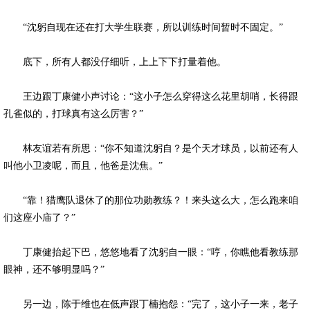
“沈躬自现在还在打大学生联赛，所以训练时间暂时不固定。”
底下，所有人都没仔细听，上上下下打量着他。
王边跟丁康健小声讨论：“这小子怎么穿得这么花里胡哨，长得跟
孔雀似的，打球真有这么厉害？”
林友谊若有所思：“你不知道沈躬自？是个天才球员，以前还有人
叫他小卫凌呢，而且，他爸是沈焦。”
“靠！猎鹰队退休了的那位功勋教练？！来头这么大，怎么跑来咱
们这座小庙了？”
丁康健抬起下巴，悠悠地看了沈躬自一眼：“哼，你瞧他看教练那
眼神，还不够明显吗？”
另一边，陈于维也在低声跟丁楠抱怨：“完了，这小子一来，老子