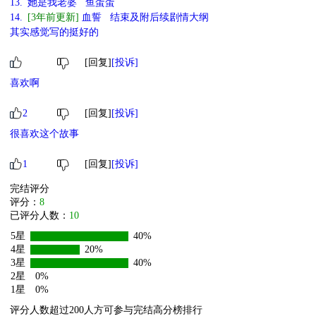
13.
她是我老婆 鱼蛋蛋
14.
[3年前更新]
血誓 结束及附后续剧情大纲
其实感觉写的挺好的
[回复]
[投诉]
喜欢啊
2
[回复]
[投诉]
很喜欢这个故事
1
[回复]
[投诉]
完结评分
评分：
8
已评分人数：
10
5星
40%
4星
20%
3星
40%
2星
0%
1星
0%
评分人数超过200人方可参与完结高分榜排行