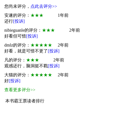
您尚未评分，
点此去评分>>
安遂的评分：
★★★
1年前
还行
[投诉]
nibieguanle的评分：
★★★
2年前
好看但可惜
[投诉]
dmlz的评分：
★★★★★
2年前
好看，就是可惜不更了
[投诉]
凡的评分：
★★★
2年前
观感还行，脑洞挺不戳
[投诉]
大猫的评分：
★★★★★
2年前
好
[投诉]
查看更多评分>>
本书霸王票读者排行
1
萌物
努力向温柔靠近
23
2
小萌物
见鬼了
6
3
小萌物
嗨
5
4
小萌物
十
2