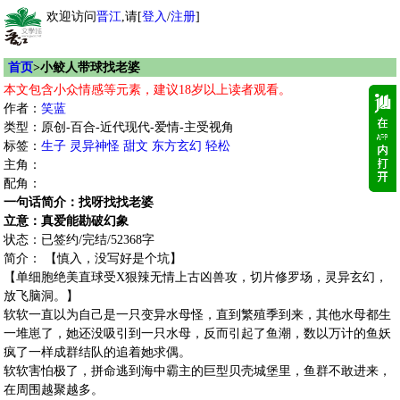
欢迎访问
晋江
,请[
登入
/
注册
]
首页
>小鲛人带球找老婆
本文包含小众情感等元素，建议18岁以上读者观看。
作者：
笑蓝
类型：原创-百合-近代现代-爱情-主受视角
标签：
生子
灵异神怪
甜文
东方玄幻
轻松
主角：
配角：
一句话简介：找呀找找老婆
立意：真爱能勘破幻象
状态：已签约/完结/52368字
简介： 【慎入，没写好是个坑】
【单细胞绝美直球受X狠辣无情上古凶兽攻，切片修罗场，灵异玄幻，
放飞脑洞。】
软软一直以为自己是一只变异水母怪，直到繁殖季到来，其他水母都生
一堆崽了，她还没吸引到一只水母，反而引起了鱼潮，数以万计的鱼妖
疯了一样成群结队的追着她求偶。
软软害怕极了，拼命逃到海中霸主的巨型贝壳城堡里，鱼群不敢进来，
在周围越聚越多。