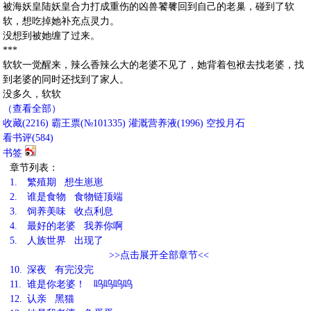
被海妖皇陆妖皇合力打成重伤的凶兽饕餮回到自己的老巢，碰到了软
软，想吃掉她补充点灵力。
没想到被她缠了过来。
***
软软一觉醒来，辣么香辣么大的老婆不见了，她背着包袱去找老婆，找
到老婆的同时还找到了家人。
没多久，软软
（查看全部）
收藏
(
2216
)
霸王票(№101335)
灌溉营养液(
1996
)
空投月石
看书评(
584
)
书签
章节列表：
1.
繁殖期 想生崽崽
2.
谁是食物 食物链顶端
3.
饲养美味 收点利息
4.
最好的老婆 我养你啊
5.
人族世界 出现了
>>点击展开全部章节<<
10.
深夜 有完没完
11.
谁是你老婆！ 呜呜呜呜
12.
认亲 黑猫