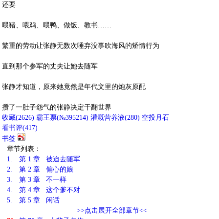
还要
喂猪、喂鸡、喂鸭、做饭、教书……
繁重的劳动让张静无数次唾弃没事吹海风的矫情行为
直到那个参军的丈夫让她去随军
张静才知道，原来她竟然是年代文里的炮灰原配
攒了一肚子怨气的张静决定干翻世界
收藏
(
2626
)
霸王票(№395214)
灌溉营养液(
280
)
空投月石
看书评(
417
)
书签
章节列表：
1.
第 1 章 被迫去随军
2.
第 2 章 偏心的娘
3.
第 3 章 不一样
4.
第 4 章 这个爹不对
5.
第 5 章 闲话
>>点击展开全部章节<<