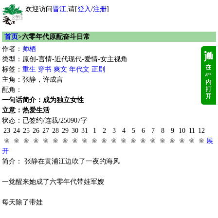
欢迎访问
晋江
,请[
登入
/
注册
]
首页
>六零年代原配奋斗日常
作者：
师栖
类型：原创-言情-近代现代-爱情-女主视角
标签：
重生
穿书
爽文
年代文
正剧
主角：张静，许成言
配角：
一句话简介：成为独立女性
立意：热爱生活
状态：已签约/连载/250907字
23
24
25
26
27
28
29
30
31
1
2
3
4
5
6
7
8
9
10
11
12
❀
❀
❀
❀
❀
❀
❀
❀
❀
❀
❀
❀
❀
❀
❀
❀
❀
❀
❀
❀
❀
展
开
简介： 张静在黄浦江边吹了一夜的海风
一觉醒来她成了六零年代带娃军嫂
每天除了带娃