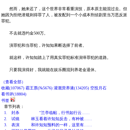
然而，她来迟了，这个世界非常看重演技，原本原主能混过去。但
她因为拒绝潜规则得罪了人，被发配到一个小成本刑侦剧里当万恶反派
罪犯。
不去就违约金500万。
演罪犯和当罪犯，许知知果断选择了前者。
就这样，许知知踏上了用真实罪犯标准演绎罪犯的道路。
只要我演得好，我就能在娱乐圈混到养老金退休。
（查看全部）
收藏
(
107067
)
霸王票(№5676)
灌溉营养液(
134205
)
空投月石
看书评(
18804
)
书签
章节列表：
1.
封杀 “兰亭临帖，行书如行云……
2.
试镜 林玉看着许知知反击，有种被……
3.
表演 和许知知预料的一样，这里有……