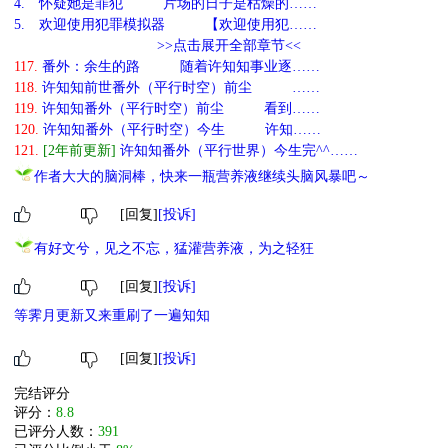
4.
怀疑她是罪犯 片场的日子是枯燥的……
5.
欢迎使用犯罪模拟器 【欢迎使用犯……
>>点击展开全部章节<<
117.
番外：余生的路 随着许知知事业逐……
118.
许知知前世番外（平行时空）前尘 ……
119.
许知知番外（平行时空）前尘 看到……
120.
许知知番外（平行时空）今生 许知……
121.
[2年前更新]
许知知番外（平行世界）今生完^^……
作者大大的脑洞棒，快来一瓶营养液继续头脑风暴吧～
[回复]
[投诉]
有好文兮，见之不忘，猛灌营养液，为之轻狂
[回复]
[投诉]
等霁月更新又来重刷了一遍知知
[回复]
[投诉]
完结评分
评分：
8.8
已评分人数：
391