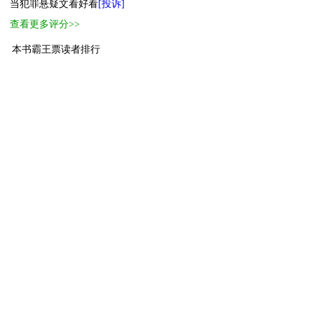
当犯罪悬疑文看好看
[投诉]
查看更多评分>>
本书霸王票读者排行
1
霸主
222
7300
2
萌主
榆树
205
3
小萌主
向不更新作者
109
4
进阶萌物
记住你的名
59
5
进阶萌物
我
50
6
萌物
风雨
21
7
萌物
19561812
20
8
萌物
夏日绵绵冰
18
9
萌物
兄弟别草我
14
10
萌物
温酒斩华雄
14
[ 更多排行
等级说明 ]
首页
古言
现言
纯爱
衍生
无CP+
百合
完结
分类
排行
全本
包月
免费
中短篇
APP
反馈
书名
作者
高级搜索