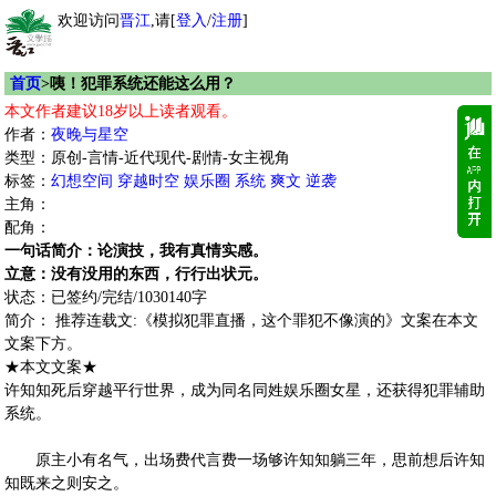
欢迎访问
晋江
,请[
登入
/
注册
]
首页
>咦！犯罪系统还能这么用？
本文作者建议18岁以上读者观看。
作者：
夜晚与星空
类型：原创-言情-近代现代-剧情-女主视角
标签：
幻想空间
穿越时空
娱乐圈
系统
爽文
逆袭
主角：
配角：
一句话简介：论演技，我有真情实感。
立意：没有没用的东西，行行出状元。
状态：已签约/完结/1030140字
简介： 推荐连载文:《模拟犯罪直播，这个罪犯不像演的》文案在本文
文案下方。
★本文文案★
许知知死后穿越平行世界，成为同名同姓娱乐圈女星，还获得犯罪辅助
系统。
原主小有名气，出场费代言费一场够许知知躺三年，思前想后许知
知既来之则安之。