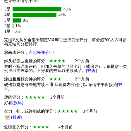
已评分比例小于
8%
5星
48%
4星
43%
3星
8%
2星
1%
1星
0%
完结V文购买全部未锁定V章即可进行完结评分，评分超200人方可参
与完结高分榜排行。
您尚未评分，
点此去评分>>
鲸头鹳霸占鱼塘的评分：
★★★★
2个月前
暂时不写详细评论，但加入书单的已经全订（或追更），都是这一类
别里出类拔萃的。不好看的被我取消收藏了。
[投诉]
涂山雅雅我女神的评分：
★★★
2个月前
硬伤就是总有些地方读不通 我觉得内容还可以 感情平平但接受
[投
诉]
肆的评分：
★★★★★
2个月前
好看
[投诉]
努力一把，或许能成的评分：
★★★★★
3个月前
[投诉]
爱睡觉的评分：
★★★★
4个月前