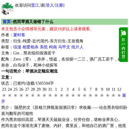
欢迎访问
晋江
,请[
登入
/
注册
]
首页
>然而琴酒又做错了什么
本文包含小众情感等元素，建议18岁以上读者观看。
作者：
夏时客
类型：衍生-纯爱-近代现代-东方衍生-主攻视角
标签：
综漫
相爱相杀
系统
柯南
马甲文
纸片人
主角：Gin，黑衣组织假酒若干
配角：Zero（零），赤井，怪盗，名侦探一二三，酒厂员工若干，白鸟
奈奈，白鸟绿子，死神小侦探等
一句话简介：琴酒决定顺应潮流
立意：
状态：已签约/连载/1505594字
23
24
25
26
27
28
29
30
31
1
2
3
4
5
6
7
8
9
10
11
12
❀
❀
❀
❀
❀
❀
❀
❀
❀
❀
❀
❀
❀
❀
❀
❀
❀
❀
❀
❀
❀
展
开
简介： 隔壁的文《苏格兰牌瓶装假酒日常》求收藏——论在黑衣组织卧
底与翻车的可能性
作为黑衣组织高层，琴酒天天兢兢业业，任劳任怨，堪称业界良心。
然而在这个渐渐充满了废物、内奸、窝里反，和他自己的酒厂里，他觉