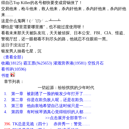
得自己Top Killer的名号都快要变成背锅侠了！
交易他来，枪斗他来，救人他来，杀内奸他来，杀内奸他来，杀内奸他
来……
这是什么鬼啊！(╯‵□′)╯︵┻━┻
哪怕是“哪里需要哪里搬”，也不能过度使用呀！
看着未来那天天被队友坑，天天被侦探、日本公安、FBI、CIA、怪盗、
警视厅怼，还一眼都看不到尽头的路，他就忍不住眼前一黑。
这日子没法过了。
银发男人抽着七星，沉
（查看全部）
收藏
(
18125
)
霸王票(№25653)
灌溉营养液(
19581
)
空投月石
看书评(
10596
)
书签
章节列表：
一切起源：纷纷扰扰的少年时代
1.
第一章 被剧透了一脸的银发少年打开了……
2.
第二章 你是在欺负敌人呢，还是在欺负……
3.
第三章 他由衷地希望自己这时候只是一……
4.
第四章 有时候琴酒真心觉得组织的人都……
>>点击展开全部章节<<
396.
TK总是见诡（四十） 赤井秀一：警觉……