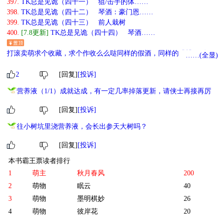
397.
TK总是见诡（四十一） 狙/击手的体……
398.
TK总是见诡（四十二） 琴酒：豪门恩……
399.
TK总是见诡（四十三） 前人栽树
400.
[7.8更新]
TK总是见诡（四十四） 琴酒……
打滚卖萌求个收藏，求个作收么么哒同样的假酒，同样的跳槽：《假
……(全显)
酒日常》
霓虹警员诸伏君作为警界精英，一直认真负责，以爱国爱人民为人生
2
[回复]
[投诉]
目标。
营养液（1/1）成就达成，有一定几率掉落更新，请侠士再接再厉
为了消灭行事神秘、隐藏颇深的黑衣组织，他和自己的学弟一起前往
组织做卧底。
[回复]
[投诉]
在组织里干了不少活，终于取得‘苏格兰’的代号之后，他和代号波本的
学弟见到了组织的核心成员之一。
往小树坑里浇营养液，会长出参天大树吗？
但是——
[回复]
[投诉]
为什么这个黑衣组织的高层会是自己好久不见的、曾经青梅竹马的小
伙伴啊？！
本书霸王票读者排行
四目相对，两人齐齐懵逼。
1
萌主
秋月春风
200
苏格兰：你不是去ICPO了吗？！
2
萌物
眠云
40
某高层：你不去考警校了吗？！
存稿文求预收：
3
萌物
墨明棋妙
26
《酒厂真酒如何与红方卧底达成多角恋》
4
萌物
彼岸花
20
警校学生降谷零在一次案件中遇到了一名自称黑泽阵的神秘少年。