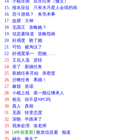
14.
小糯生病 后宫任务（修文）
15.
报名应征 只有水月星人会得的病
16.
宫斗游戏？ 各凭本事
17.
血腥 大神
18.
见国王 攻略她？
19.
信息素味道 攻略指南
20.
好感度 吻了她
21.
可怕 被淘汰了
22.
好感度第一 想她……
23.
王后人选 逆转
24.
亲了 新婚任务
25.
新婚任务开始 亲密度
26.
沙雕任务 离婚！
27.
麻烦 造谣
28.
小糯上线 第一顺位继承人
29.
相见 你不是NPC吗
30.
真人 真相
31.
见面 转变态度
32.
深吻 半路来了
33.
我来处理 洛老师
34.
[4年前更新]
散发信息素 痴迷
35.
融合 偷走了