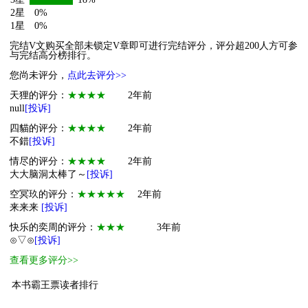
2星
0%
1星
0%
完结V文购买全部未锁定V章即可进行完结评分，评分超200人方可参
与完结高分榜排行。
您尚未评分，
点此去评分>>
天狸的评分：
★★★★
2年前
null
[投诉]
四貓的评分：
★★★★
2年前
不錯
[投诉]
情尽的评分：
★★★★
2年前
大大脑洞太棒了～
[投诉]
空冥玖的评分：
★★★★★
2年前
来来来
[投诉]
快乐的奕周的评分：
★★★
3年前
⊙▽⊙
[投诉]
查看更多评分>>
本书霸王票读者排行
1
萌物
■半世迷离゜Dev
14