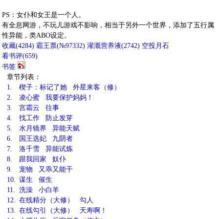
PS：女仆和女王是一个人。
有全息网游，不玩儿游戏不影响，相当于另外一个世界，添加了五行属
性异能，类ABO设定。
收藏
(
4284
)
霸王票(№97332)
灌溉营养液(
2742
)
空投月石
看书评(
659
)
书签
章节列表：
1.
楔子：标记了她 外星来客（修）
2.
凌心蜜 我要保护妈妈！
3.
宫霜云 往事
4.
找工作 防止发芽
5.
水月镜界 异能天赋
6.
国王选妃 九阴者
7.
洛千雪 异能试炼
8.
跟我回家 奴仆
9.
宠物 又乖又能干
10.
谋生 催生
11.
洗澡 小白羊
12.
在线精分（大修） 勾人
13.
在线勾引（大修） 夭寿啊！