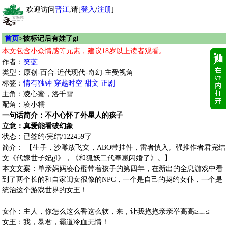
欢迎访问
晋江
,请[
登入
/
注册
]
首页
>被标记后有娃了gl
本文包含小众情感等元素，建议18岁以上读者观看。
作者：
笑蓝
类型：原创-百合-近代现代-奇幻-主受视角
标签：
情有独钟
穿越时空
甜文
正剧
主角：凌心蜜，洛千雪
配角：凌小糯
一句话简介：不小心怀了外星人的孩子
立意：真爱能看破幻象
状态：已签约/完结/122459字
简介： 【生子，沙雕放飞文，ABO带挂件，雷者慎入。强推作者君完结
文《代嫁世子妃gl》，《和狐妖二代奉崽闪婚了》。】
本文文案：单亲妈妈凌心蜜带着孩子的第四年，在新出的全息游戏中看
到了两个长的和自家闺女很像的NPC，一个是自己的契约女仆，一个是
统治这个游戏世界的女王！
女仆：主人，你怎么这么香这么软，来，让我抱抱亲亲举高高≥﹏≤
女王：我，暴君，霸道冷血无情！