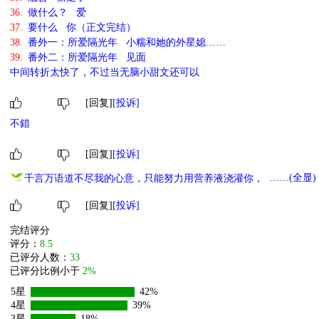
36.
做什么？ 爱
37.
要什么 你（正文完结）
38.
番外一：所爱隔光年 小糯和她的外星媳……
39.
番外二：所爱隔光年 见面
中间转折太快了，不过当无脑小甜文还可以
[回复]
[投诉]
不錯
[回复]
[投诉]
……(全显)
千言万语道不尽我的心意，只能努力用营养液浇灌你，你可感受到
我无尽的情意！
[回复]
[投诉]
完结评分
评分：
8.5
已评分人数：
33
已评分比例小于
2%
5星
42%
4星
39%
3星
18%