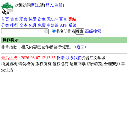
欢迎访问
晋江
,请[
登入
/
注册
]
首页
古言
现言
纯爱
衍生
无CP+
百合
完结
分类
排行
全本
包月
免费
中短篇
APP
反馈
书名
作者
高级搜索
操作提示
非常抱歉，相关内容已被作者自行锁定。 <
返回
>
最后生成：2026-08-07 12:13:35
反馈
联系我们
@晋江文学城
纯属虚构 请勿模仿 版权所有 侵权必究 适度阅读 切勿沉迷 合理安排 享
受生活