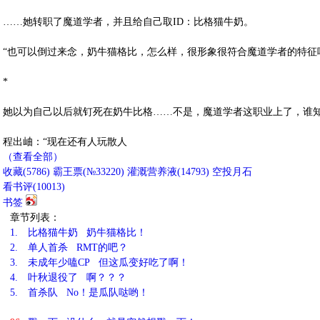
……她转职了魔道学者，并且给自己取ID：比格猫牛奶。
“也可以倒过来念，奶牛猫格比，怎么样，很形象很符合魔道学者的特征
*
她以为自己以后就钉死在奶牛比格……不是，魔道学者这职业上了，谁
程出岫：“现在还有人玩散人
（查看全部）
收藏
(
5786
)
霸王票(№33220)
灌溉营养液(
14793
)
空投月石
看书评(
10013
)
书签
章节列表：
1.
比格猫牛奶 奶牛猫格比！
2.
单人首杀 RMT的吧？
3.
未成年少嗑CP 但这瓜变好吃了啊！
4.
叶秋退役了 啊？？？
5.
首杀队 No！是瓜队哒哟！