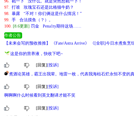
96.
戳一下 没什么。就是突然想戳一下！
97.
打谁 玫瑰宝石还是比格猫牛奶？
98.
暴露 “不对！你们俩这是什么情况！”
99.
手 合法摸鱼（？）。
100.
[8.6更新]
罚金 Pena1ty期待这场……
作者公告
【未来会写的预收推推】 《Fate/Astra Arrive》 《[全职]
后这回事》
这是你的营养液，快收下吧~
[回复]
[投诉]
煮酒论英雄，霸王出我辈。地雷一枚，代表我海枯石烂永恒不变的
[回复]
[投诉]
啊啊啊什么时候看到英文翻译才能不笑
[回复]
[投诉]
本书霸王票读者排行
1
进阶萌物
2
萌物