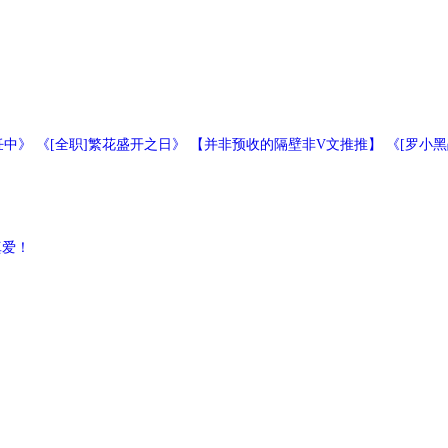
今日水煮鱼烹饪中》 《[全职]繁花盛开之日》 【并非预收的隔壁非V文推推】 《
真爱！
A碳家honey
这班非得我亲自