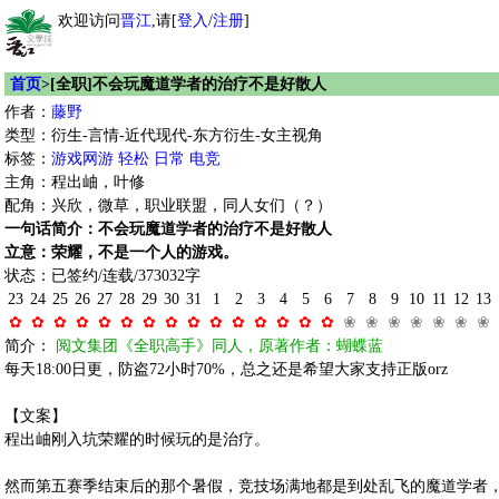
欢迎访问
晋江
,请[
登入
/
注册
]
首页
>[全职]不会玩魔道学者的治疗不是好散人
作者：
藤野
类型：衍生-言情-近代现代-东方衍生-女主视角
标签：
游戏网游
轻松
日常
电竞
主角：程出岫，叶修
配角：兴欣，微草，职业联盟，同人女们（？）
一句话简介：不会玩魔道学者的治疗不是好散人
立意：荣耀，不是一个人的游戏。
状态：已签约/连载/373032字
23
24
25
26
27
28
29
30
31
1
2
3
4
5
6
7
8
9
10
11
12
13
✿
✿
✿
✿
✿
✿
✿
✿
✿
✿
✿
✿
✿
✿
✿
❀
❀
❀
❀
❀
❀
❀
简介：
阅文集团《全职高手》同人，原著作者：蝴蝶蓝
每天18:00日更，防盗72小时70%，总之还是希望大家支持正版orz
【文案】
程出岫刚入坑荣耀的时候玩的是治疗。
然而第五赛季结束后的那个暑假，竞技场满地都是到处乱飞的魔道学者