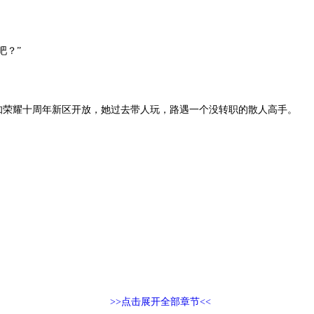
吧？”
知荣耀十周年新区开放，她过去带人玩，路遇一个没转职的散人高手。
>>点击展开全部章节<<