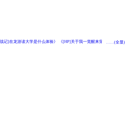
[罗小黑战记]在龙游读大学是什么体验》 《[HP]关于我一觉醒来穿到一百多年
……(全显)
80
40