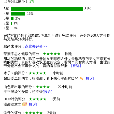
已评分比例小于
2%
5星
81%
4星
16%
3星
3%
2星
1%
1星
0%
完结V文购买全部未锁定V章即可进行完结评分，评分超200人方可参
与完结高分榜排行。
您尚未评分，
点此去评分>>
荤素不忌才健康的评分：
★★★★★
刚刚
甜甜的稳稳的，除了一开始女主暗恋之外，是很稀有的男女主都有长
嘴的类型，真的好喜欢双医生的设定，看两个高智商人对话，生理的
部分也不会害羞什么的，真的看得很舒服～
[投诉]
木子66的评分：
★★★★★
1小时前
超级爱二姐的文，很温馨，看下来心里面暖暖的
[投诉]
山色正出烟的评分：
★★★★
22小时前
平平淡淡的爱情，还不错
[投诉]
HDR叶的评分：
★★★★★
1天前
温馨治愈文
[投诉]
尘迁的评分：
★★★★★
2天前