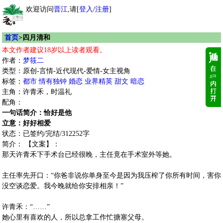
欢迎访问
晋江
,请[
登入
/
注册
]
首页
>四月清和
本文作者建议18岁以上读者观看。
作者：
梦筱二
类型：原创-言情-近代现代-爱情-女主视角
标签：
都市
情有独钟
婚恋
业界精英
甜文
暗恋
主角：许青禾，时温礼
配角：
一句话简介：恰好是他
立意：好好相爱
状态：已签约/完结/312252字
简介： 【文案】：
那天许青禾下手术台已经很晚，主任竟在手术室外等她。
主任率先开口：“你爸非说你单身至今是因为我压榨了你所有时间，害你
没空谈恋爱。我今晚就给你安排相亲！”
许青禾：“……”
她心里有喜欢的人，所以总拿工作忙搪塞父母。