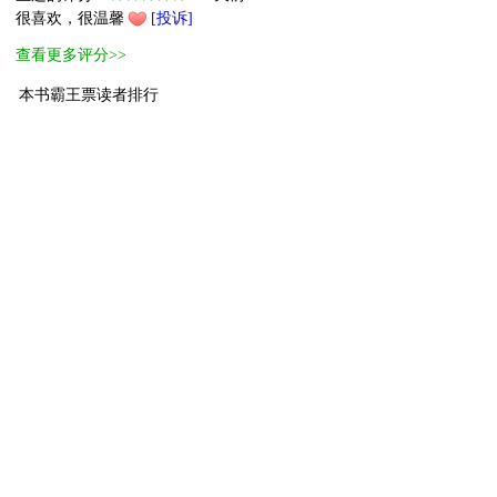
很喜欢，很温馨
[投诉]
查看更多评分>>
本书霸王票读者排行
1
终极萌主
小笨鱼鱼
386
2
小萌主
追《四月清河
134
3
进阶萌物
毒苹果没有
90
4
进阶萌物
小安-安然
62
5
进阶萌物
63258227
60
6
进阶萌物
陳小咪
55
7
进阶萌物
tobirama219
52
8
进阶萌物
Rain_
50
9
萌物
深水鲸鲨
40
10
萌物
ryuwi
31
[ 更多排行
等级说明 ]
首页
古言
现言
纯爱
衍生
无CP+
百合
完结
分类
排行
全本
包月
免费
中短篇
APP
反馈