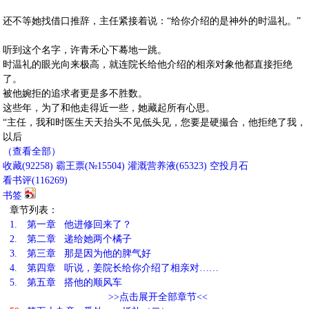
还不等她找借口推辞，主任紧接着说：“给你介绍的是神外的时温礼。”
听到这个名字，许青禾心下蓦地一跳。
时温礼的眼光向来极高，就连院长给他介绍的相亲对象他都直接拒绝
了。
被他婉拒的追求者更是多不胜数。
这些年，为了和他走得近一些，她藏起所有心思。
“主任，我和时医生天天抬头不见低头见，您要是硬撮合，他拒绝了我，
以后
（查看全部）
收藏
(
92258
)
霸王票(№15504)
灌溉营养液(
65323
)
空投月石
看书评(
116269
)
书签
章节列表：
1.
第一章 他进修回来了？
2.
第二章 递给她两个橘子
3.
第三章 那是因为他的脾气好
4.
第四章 听说，姜院长给你介绍了相亲对……
5.
第五章 搭他的顺风车
>>点击展开全部章节<<