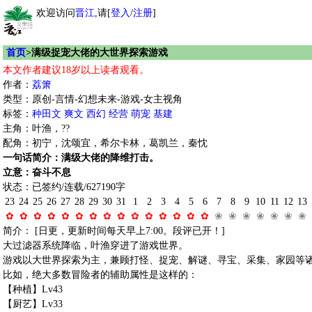
欢迎访问
晋江
,请[
登入
/
注册
]
首页
>满级捉宠大佬的大世界探索游戏
本文作者建议18岁以上读者观看。
作者：
荔箫
类型：原创-言情-幻想未来-游戏-女主视角
标签：
种田文
爽文
西幻
经营
萌宠
基建
主角：叶渔，??
配角：初宁，沈颂宜，希尔卡林，葛凯兰，秦忱
一句话简介：满级大佬的降维打击。
立意：奋斗不息
状态：已签约/连载/627190字
23
24
25
26
27
28
29
30
31
1
2
3
4
5
6
7
8
9
10
11
12
13
✿
✿
✿
✿
✿
✿
✿
✿
✿
✿
✿
✿
✿
✿
✿
❀
❀
❀
❀
❀
❀
❀
简介： [日更，更新时间每天早上7:00。段评已开！]
大过滤器系统降临，叶渔穿进了游戏世界。
游戏以大世界探索为主，兼顾打怪、捉宠、解谜、寻宝、采集、家园等
比如，绝大多数冒险者的辅助属性是这样的：
【种植】Lv43
【厨艺】Lv33