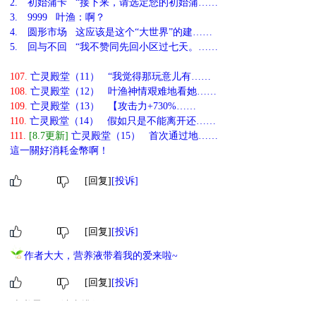
2.
初始蒲卡 “接下来，请选定您的初始蒲……
3.
9999 叶渔：啊？
4.
圆形市场 这应该是这个“大世界”的建……
5.
回与不回 “我不赞同先回小区过七天。……
107.
亡灵殿堂（11） “我觉得那玩意儿有……
108.
亡灵殿堂（12） 叶渔神情艰难地看她……
109.
亡灵殿堂（13） 【攻击力+730%……
110.
亡灵殿堂（14） 假如只是不能离开还……
111.
[8.7更新]
亡灵殿堂（15） 首次通过地……
這一關好消耗金幣啊！
[回复]
[投诉]
[回复]
[投诉]
作者大大，营养液带着我的爱来啦~
[回复]
[投诉]
本书霸王票读者排行