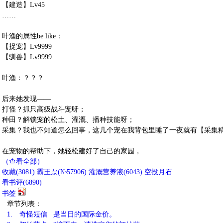
【建造】Lv45
……
叶渔的属性be like：
【捉宠】Lv9999
【驯兽】Lv9999
叶渔：？？？
后来她发现——
打怪？抓只高级战斗宠呀；
种田？解锁宠的松土、灌溉、播种技能呀；
采集？我也不知道怎么回事，这几个宠在我背包里睡了一夜就有【采集
在宠物的帮助下，她轻松建好了自己的家园，
（查看全部）
收藏
(
3081
)
霸王票(№57906)
灌溉营养液(
6043
)
空投月石
看书评(
6890
)
书签
章节列表：
1.
奇怪短信 是当日的国际金价。