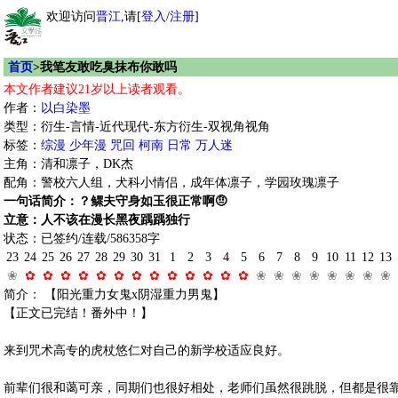
欢迎访问
晋江
,请[
登入
/
注册
]
首页
>我笔友敢吃臭抹布你敢吗
本文作者建议21岁以上读者观看。
作者：
以白染墨
类型：衍生-言情-近代现代-东方衍生-双视角视角
标签：
综漫
少年漫
咒回
柯南
日常
万人迷
主角：清和凛子，DK杰
配角：警校六人组，犬科小情侣，成年体凛子，学园玫瑰凛子
一句话简介：？鳏夫守身如玉很正常啊🤨
立意：人不该在漫长黑夜踽踽独行
状态：已签约/连载/586358字
23
24
25
26
27
28
29
30
31
1
2
3
4
5
6
7
8
9
10
11
12
13
❀
✿
✿
✿
✿
✿
✿
✿
✿
✿
✿
✿
✿
✿
❀
❀
❀
❀
❀
❀
❀
❀
简介： 【阳光重力女鬼x阴湿重力男鬼】
【正文已完结！番外中！】
来到咒术高专的虎杖悠仁对自己的新学校适应良好。
前辈们很和蔼可亲，同期们也很好相处，老师们虽然很跳脱，但都是很