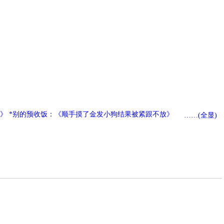
》 *别的预收饭：《顺手摸了金发小狗结果被紧跟不放》
……(全显)