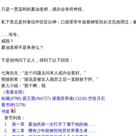
只是一贯温和的夏油老师，偶尔会有些奇怪。
私下里总是对着信件怔怔出神；口袋里常年放着钢笔却从没见他用过；
......等等。
戒指？
夏油老师不是单身么？
于是他询问了众人，得到了以下回答：
七海先生：“这个问题去问本人或许会更好。”
熊猫前辈：“据说是被女人抛弃之后一直耿耿于怀。”
家入小姐：“那个啊，我
（查看全部）
收藏
(
8788
)
霸王票(№6727)
灌溉营养液(
13228
)
空投月石
看书评(
5278
)
书签
章节列表：
1.
第一章 夏油杰第一次打开了属于他的储……
2.
第二章 哪有少年能够拒绝异世界重生者……