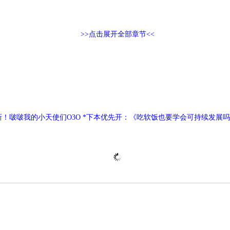
>>点击展开全部章节<<
！啵啵我的小天使们O3O *下本优先开：《吃软饭也要学会可持续发展吗