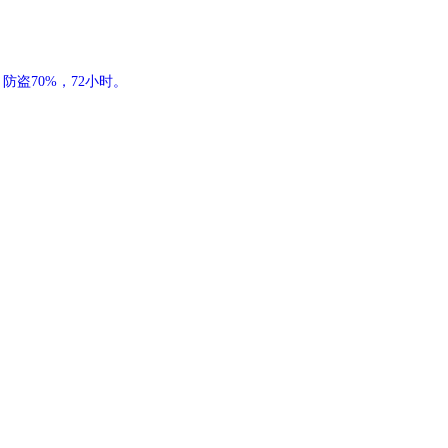
防盗70%，72小时。
鲸头鹳霸占鱼
大太阳晒着
洛书yy
jkabhxiskw