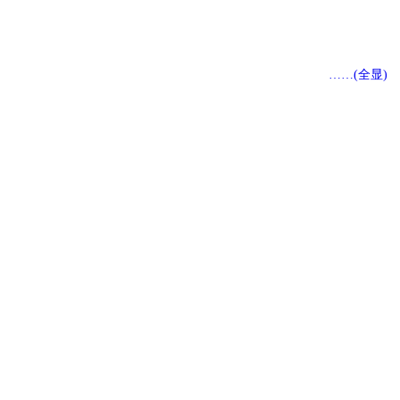
……(全显)
183
86
17
10