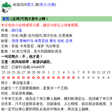
欢迎访问
晋江
,请[
登入
/
注册
]
首页
>[足球]可我才是年上啊！
本文包含小众情感等元素，建议18岁以上读者观看。
作者：
路行遥
类型：衍生-纯爱-近代现代-西方衍生-主受视角
标签：
强强
青梅竹马
体育竞技
重生
轻松
足球
主角：菲诺·卡布里尼，保罗·马尔蒂尼
配角：AC米兰球员，意大利国家队球员
一句话简介：不，他才是！
立意：疾风知劲草，板荡识诚臣。
状态：已签约/连载/436460字
23
24
25
26
27
28
29
30
31
1
2
3
4
5
6
7
8
9
10
11
12
13
✿
✿
✿
✿
✿
✿
✿
✿
✿
✿
✿
✿
✿
✿
✿
❀
❀
❀
❀
❀
❀
❀
简介： 事业版文案：
比建立一个王朝更困难的，是复兴一个王朝。
对此，菲诺深有感触。
十年米兰生涯，他见证了米兰攀上巅峰，横扫欧洲足坛，也目睹了米兰
没关系，只不过是阵容老化、功勋退役、人心惶惶、俱乐部决策摇摆、
他一定可以将心爱的球队从低谷中拖出来，再次送上巅峰。