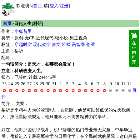
欢迎访问
晋江
,请[
登入
/
注册
]
首页
>日化人生[科研]
作者：
小狐昔里
类型：原创-无CP-近代现代-轻小说-男主视角
标签：
穿越时空
现代架空
爽文
轻松
高智商
创业
主角：岳祈
配角：
一句话简介：是天才，在哪都会发光！
立意：科研改变人生。
状态：已签约/连载/244445字
23
24
25
26
27
28
29
30
31
1
2
3
4
5
6
7
8
9
10
11
12
✿
✿
✿
✿
✿
✿
✿
✿
✿
✿
✿
✿
✿
✿
✿
✿
✿
❀
❀
❀
❀
展
开
简介： 文案：
岳祈是个精神力为0的星际人，在星际，他是可以领低保的先天残疾
人，按照星际法规定，他只能学习不需要精神力的学科。
好在，他对那些机甲战斗、机甲修理的热门专业毫无兴趣，中学毕业
后，岳祈进入了最高军校学习日用化学，在全民尚武的星际，这自然是