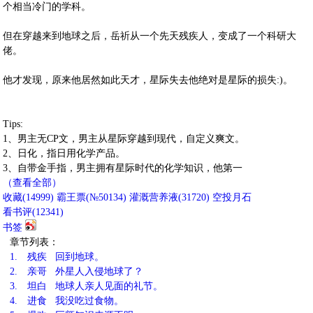
个相当冷门的学科。
但在穿越来到地球之后，岳祈从一个先天残疾人，变成了一个科研大
佬。
他才发现，原来他居然如此天才，星际失去他绝对是星际的损失:)。
Tips:
1、男主无CP文，男主从星际穿越到现代，自定义爽文。
2、日化，指日用化学产品。
3、自带金手指，男主拥有星际时代的化学知识，他第一
（查看全部）
收藏
(
14999
)
霸王票(№50134)
灌溉营养液(
31720
)
空投月石
看书评(
12341
)
书签
章节列表：
1.
残疾 回到地球。
2.
亲哥 外星人入侵地球了？
3.
坦白 地球人亲人见面的礼节。
4.
进食 我没吃过食物。