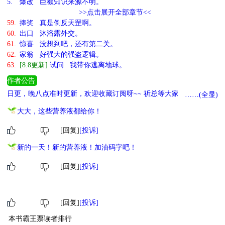
5.
爆改 巨额知识来源不明。
>>点击展开全部章节<<
59.
捧奖 真是倒反天罡啊。
60.
出口 沐浴露外交。
61.
惊喜 没想到吧，还有第二关。
62.
家翁 好强大的强盗逻辑。
63.
[8.8更新]
试问 我带你逃离地球。
作者公告
日更，晚八点准时更新，欢迎收藏订阅呀~~ 祈总等大家来调戏他
……(全显)
~~~~~ 放一下预收坑推荐，同样的男主无CP，《菩萨不想知道[污
大大，这些营养液都给你！
染]》~ 同类型完结文也推荐一下哈：《做人没必要太正常》~
[回复]
[投诉]
新的一天！新的营养液！加油码字吧！
[回复]
[投诉]
[回复]
[投诉]
本书霸王票读者排行