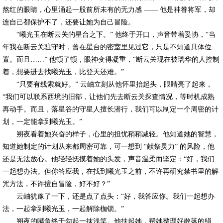
熬红的眼睛，心里涌起一股前所未有的无力感 —— 他是神眷将军，却
连自己都保护不了，还要让她为自己冒险。
“曦光玉在断云关的星台之下。” 他终于开口，声音带着妥协，“当
年我在断云关驻守时，曾在星台的密室里见过它，只是不知道具体位
置。而且……” 他顿了顿，眼神变得凝重，“断云关现在被璃华的人控制
着，想要进去找曦光玉，比登天还难。”
“只要有线索就好。” 云岫立刻从他怀里抬起头，眼睛亮了起来，
“我们可以联系西境的旧部，让他们先去断云关探查情况，等时机成熟
再动手。而且，落星谷的守星人擅长潜行，我们可以制定一个周密的计
划，一定能拿到曦光玉。”
朔夜看着她兴奋的样子，心里的担忧稍稍减轻。他知道她的智慧，
知道她制定的计划从来都周密可靠，可一想到 “献祭灵力” 的风险，他
还是无法放心。他轻轻抚摸着她的头发，声音温柔而坚定：“好，我们
一起想办法。但你答应我，在找到曦光玉之前，不许再研究禁书里的解
咒方法，不许擅自冒险，好不好？”
云岫犹豫了一下，还是点了点头：“好，我答应你。我们一起想办
法，一起拿到曦光玉，一起解除枷锁。”
朔夜的嘴角终于勾起一抹浅笑。他扶起她，帮她整理好散落的绢