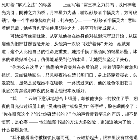
死盯着 “解咒之法” 的标题 —— 上面写着 “需三神之力共鸣，以日神曦
光为引，阴神之力为桥，月神星力为基，辅以献祭者半幅灵力，方可破
锁”。每一个字都像烧红的针，扎在她心上 ——“献祭者半幅灵力” 意味
着解咒后，她将再也无法使用阴神之力，甚至可能变成废人。
可她没有丝毫犹豫。从矿坑他挡在她身前对抗混沌守卫开始，从破
庙他为旧部甘愿冒险开始，从他第一次说 “我护着你” 开始，她就知
道，这个人比她自己的性命更重要。她抬手摸了摸颈间的银星吊坠，冰
凉的银质贴着心口，仿佛能感受到他的体温，让她更加坚定了决心。
“你怎么在这里？” 熟悉的声音突然在身后响起，带着明显的疲惫和
担忧。云岫猛地回头，只见朔夜站在禁书阁门口，身上还穿着寝衣，头
发凌乱，显然是发现她不在寝帐，一路找过来的。他的脸色依旧苍白，
眼底的青黑说明昨夜的反噬让他根本没睡好。
“我……” 云岫下意识地想合上绢册，却被他快步上前按住了手。朔
夜的目光扫过绢册上的 “灵魂枷锁”“献祭灵力” 等字样，脸色瞬间变了：
“你在研究这个？谁让你碰禁书的？” 他的声音带着罕见的严厉，却不是
愤怒，是心疼 —— 他知道禁书里的方法大多凶险，更知道她为了他，
什么都愿意做。
“我不能看着你被枷锁反噬而死。” 云岫抬起头，眼神里没有丝毫退