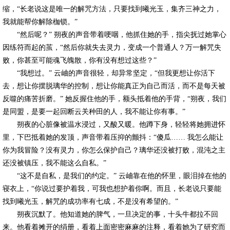
缩，“长老说这是唯一的解咒方法，只要找到曦光玉，集齐三神之力，
我就能帮你解除枷锁。”
“然后呢？” 朔夜的声音带着哽咽，他抓住她的手，指尖抚过她掌心
因练符而起的茧，“然后你就失去灵力，变成一个普通人？万一解咒失
败，你甚至可能魂飞魄散，你有没有想过这些？”
“我想过。” 云岫的声音很轻，却异常坚定，“但我更想让你活下
去，想让你摆脱璃华的控制，想让你能真正为自己而活，而不是每天被
反噬的痛苦折磨。” 她反握住他的手，额头抵着他的手背，“朔夜，我们
是同盟，是要一起回断云关种田的人，我不能让你有事。”
朔夜的心脏像被温水浸过，又酸又暖。他蹲下身，轻轻将她拥进怀
里，下巴抵着她的发顶，声音带着压抑的颤抖：“傻瓜…… 我怎么能让
你为我冒险？没有灵力，你怎么保护自己？璃华还没被打败，混沌之主
还没被镇压，我不能这么自私。”
“这不是自私，是我们的约定。” 云岫靠在他的怀里，眼泪掉在他的
寝衣上，“你说过要护着我，可我也想护着你啊。而且，长老说只要能
找到曦光玉，解咒的成功率有七成，不是没有希望的。”
朔夜沉默了。他知道她的脾气，一旦决定的事，十头牛都拉不回
来。他看着摊开的绢册，看着上面密密麻麻的注释，看着她为了研究而