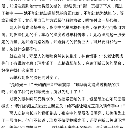
册，却没注意到她悄悄将最关键的 “献祭灵力” 那一页撕了下来，藏进
了袖中 —— 她不能让他知道解咒的真正代价，不能让他为她担心，等
拿到曦光玉，她会用自己的方式帮他解除枷锁，哪怕付出一切代价。
两人并肩走出禁书阁，夜空中的星辰格外明亮，像在为他们指引方
向。朔夜握住她的手，掌心的温度透过布料传来，让她心里涌起一股安
定的力量。她知道前路凶险，知道解咒的代价巨大，可只要能和他一
起，她就什么都不怕。
就在这时，守星人的暗哨突然匆匆跑来，神色慌张：“长老让我找
你们！有紧急消息！璃华派了一支精锐影杀队，突袭了断云关的星台，
好像在找什么东西！”
云岫和朔夜的脸色同时变了。
“是曦光玉！” 云岫的声音带着震惊，“璃华肯定是通过枷锁的共
鸣，知道了我们要找曦光玉，所以先动手了！”
朔夜的眼神瞬间变得冰冷。他握紧云岫的手，银星吊坠在颈间泛着
微光：“我们必须立刻出发去断云关！绝不能让曦光玉落入璃华手中！”
两人立刻向长老的寝帐跑去，夜空中的星辰依旧明亮，却仿佛染上
了一层血色。他们不知道，璃华不仅要抢曦光玉，还要在断云关设下埋
伏，等着他们自投罗网 —— 这场关于曦光玉的争夺，注定是一场生死