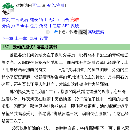
欢迎访问
晋江
,请[
登入
/
注册
]
首页
古言
现言
纯爱
衍生
无CP+
百合
完结
分类
排行
全本
包月
免费
中短篇
APP
反馈
书名
作者
高级搜索
下一章
上一章
目录
设置
137、云岫的担忧? 落星谷禁书 ...
落星谷禁书阁的烛火在子夜时分摇曳，映得乌木书架上的青铜锁泛
着冷光。云岫跪坐在积灰的地板上，面前摊开的绢册边缘已经脆化，上
面用朱砂画着扭曲的符文 —— 正是 “灵魂枷锁” 的炼制图谱，旁边的注
释小字密密麻麻，记载着璃华当年如何用混沌之主的骨粉、月神禁石的
碎屑，还有百名守星人的精血，才炼出这能锁魂控力的邪物。
她的指尖抚过 “反噬” 二字，指腹的薄茧蹭过绢册的裂痕，心里像
压着块冰。昨夜朔夜在睡梦中突然抽搐，冷汗浸湿了枕巾，颈间的枷锁
虚影一闪而逝，那种灵魂撕裂的痛苦，即使隔着距离，她也能通过银星
吊坠的共鸣感受到。长老说 “枷锁反噬三次，魂魄便会溃散”，而这已经
是第二次了。
“必须找到解除的方法。” 她喃喃自语，将绢册翻到下一页，目光死