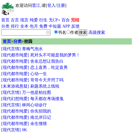
欢迎访问
晋江
,请[
登入
/
注册
]
首页
古言
现言
纯爱
衍生
无CP+
百合
完结
分类
排行
全本
包月
免费
中短篇
APP
反馈
书名
作者
高级搜索
首页
>
分类
>校园
[现代言情]
青梅气泡水
[现代都市纯爱]
死对头不可能是我的梦男！
[现代都市纯爱]
舍友总想让我告白
[现代都市纯爱]
恋上直男，吃定直男
[现代都市纯爱]
心动一生
[现代都市纯爱]
哥哥今天开窍了吗
[未来游戏悬疑]
刷题系统上线啦
[现代言情]
万一他是柏拉图
[现代幻想纯爱]
每天都在考场撞鬼
[现代言情]
林间心动诊疗
[现代都市纯爱]
你先招我的
[现代都市纯爱]
南北岸日记
[现代都市纯爱]
余生憧憬
[现代言情]
0K