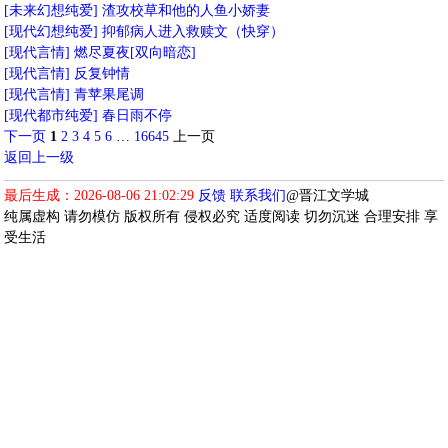
[未来幻想纯爱]
渣攻校草和他的人鱼小娇妻
[现代幻想纯爱]
抑郁病人进入救赎文（快穿）
[现代言情]
燃尽夏夜[双向暗恋]
[现代言情]
反复钟情
[现代言情]
青苹果尾调
[现代都市纯爱]
春日雨不停
下一页
1
2
3
4
5
6
…
16645
上一页
返回上一级
最后生成：2026-08-06 21:02:29
反馈
联系我们
@晋江文学城
纯属虚构 请勿模仿 版权所有 侵权必究 适度阅读 切勿沉迷 合理安排 享
受生活