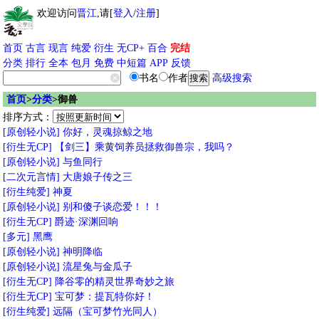
欢迎访问
晋江
,请[
登入
/
注册
]
首页
古言
现言
纯爱
衍生
无CP+
百合
完结
分类
排行
全本
包月
免费
中短篇
APP
反馈
书名
作者
高级搜索
首页
>
分类
>御兽
排序方式：
[原创轻小说]
你好，灵魂掠鲸之地
[衍生无CP]
【剑三】乘黄饲养员拯救御兽宗，我吗？
[原创轻小说]
与鱼同行
[二次元言情]
大唐娘子传之三
[衍生纯爱]
神夏
[原创轻小说]
别和傻子谈恋爱！！！
[衍生无CP]
爵迹·深渊回响
[多元]
黑鹰
[原创轻小说]
神明降临
[原创轻小说]
流星兔与金瓜子
[衍生无CP]
降谷零的精灵世界奇妙之旅
[衍生无CP]
宝可梦：提瓦特你好！
[衍生纯爱]
远隔（宝可梦竹光同人）