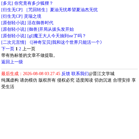
[多元]
你究竟有多少狐狸？
[衍生无CP]
［咒回转生］夏油无忧希望夏油杰无忧
[衍生无CP]
灵瑞之境
[原创轻小说]
活在御兽时代
[原创轻小说]
[御兽]开局从拔头发开始
[原创轻小说]
[gl]魔王大人今天抽到ssr了吗？
[二次元言情]
《[神奇宝贝]我和这个世界只能活一个》
下一页
1
2
上一页
带有热标签的文章不做提取。
返回上一级
最后生成：2026-08-08 03:27:45
反馈
联系我们
@晋江文学城
纯属虚构 请勿模仿 版权所有 侵权必究 适度阅读 切勿沉迷 合理安排 享
受生活