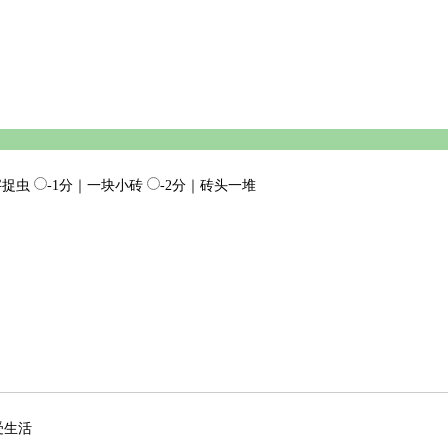
字捉虫
-1分｜一块小砖
-2分｜砖头一堆
受生活