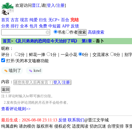
欢迎访问
晋江
,请[
登入
/
注册
]
首页
古言
现言
纯爱
衍生
无CP+
百合
完结
分类
排行
全本
包月
免费
中短篇
APP
反馈
书名
作者
高级搜索
首页
>
《及川弟弟的恐同症今天治好了吗》 第1章
- 吾卜
昵称：
评分：
2分｜鲜花一捧
1分｜一朵小花
0分｜交流灌水
0分｜别
打开/关闭本文嗑糖功能
嗑到了
kswl
内容：
请您先登入后再发言！[
登入
/
注册
]
注:1.评论时输入br/即可换行分段。
2.发布负分评论消耗的月石并不会给作者。
查看评论规则>>
最后生成：2026-08-08 23:11:13
反馈
联系我们
@晋江文学城
纯属虚构 请勿模仿 版权所有 侵权必究 适度阅读 切勿沉迷 合理安排 享