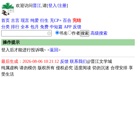
欢迎访问
晋江
,请[
登入
/
注册
]
首页
古言
现言
纯爱
衍生
无CP+
百合
完结
分类
排行
全本
包月
免费
中短篇
APP
反馈
书名
作者
高级搜索
操作提示
登入后才能进行投诉哦~ <
返回
>
最后生成：2026-08-06 10:21:12
反馈
联系我们
@晋江文学城
纯属虚构 请勿模仿 版权所有 侵权必究 适度阅读 切勿沉迷 合理安排 享
受生活