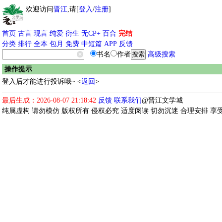
欢迎访问
晋江
,请[
登入
/
注册
]
首页
古言
现言
纯爱
衍生
无CP+
百合
完结
分类
排行
全本
包月
免费
中短篇
APP
反馈
书名
作者
高级搜索
操作提示
登入后才能进行投诉哦~ <
返回
>
最后生成：2026-08-07 21:18:42
反馈
联系我们
@晋江文学城
纯属虚构 请勿模仿 版权所有 侵权必究 适度阅读 切勿沉迷 合理安排 享