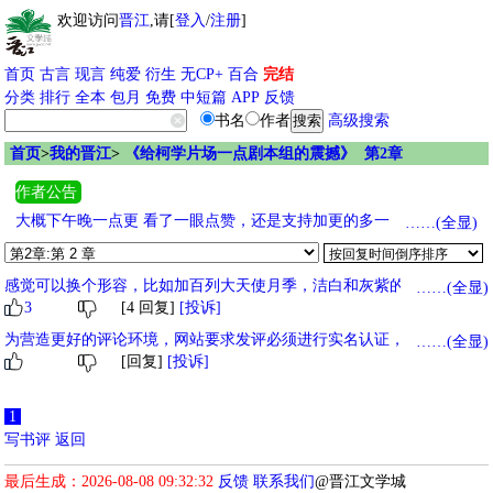
欢迎访问
晋江
,请[
登入
/
注册
]
首页
古言
现言
纯爱
衍生
无CP+
百合
完结
分类
排行
全本
包月
免费
中短篇
APP
反馈
书名
作者
高级搜索
首页
>
我的晋江
>
《给柯学片场一点剧本组的震撼》 第2章
作者公告
大概下午晚一点更 看了一眼点赞，还是支持加更的多一点，清一下
……(全显)
需要加更章数: 营养液两章 评论一章 BWP无 共计三章，保底两千 衍
无《给咒回片场一点剧本组震撼》 衍耽《重力使失忆后成为超人气
感觉可以换个形容，比如加百列大天使月季，洁白和灰紫的花瓣，特别
……(全显)
偶像了》 衍耽《太中穿进太中同人文后》 明天中午12点更新
3
[4 回复]
[投诉]
漂亮！带着颓靡和圣洁的矜贵感
为营造更好的评论环境，网站要求发评必须进行实名认证，未实名用户
……(全显)
[回复]
[投诉]
评论暂时仅在发评用户后台自己可见，对其他人不可见，实名后评论将
正常展示。
1
写书评
返回
最后生成：2026-08-08 09:32:32
反馈
联系我们
@晋江文学城