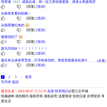
营养液（1/1）成就达成，有一定几率掉落更新，请侠士再接再厉
[回复]
[投诉]
在推荐里看到的哦～
[回复]
[投诉]
从隔壁雅纪来的
[回复]
[投诉]
慢慢找到了
1
[回复]
[投诉]
因为写得好！！！！！！！！！
[回复]
[投诉]
最近有点迷体育竞技，打开标签找的。黑篮里面最喜欢真仔、敦仔和黑
……(全显)
2
[回复]
[投诉]
仔噜~~
1
2
3
...
尾页
写书评
返回
最后生成：2026-08-07 21:53:59
反馈
联系我们
@晋江文学城
纯属虚构 请勿模仿 版权所有 侵权必究 适度阅读 切勿沉迷 合理安排 享
受生活