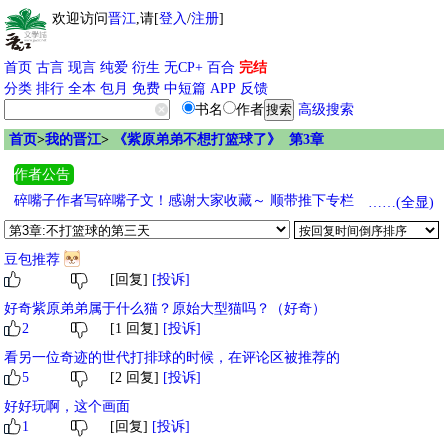
欢迎访问
晋江
,请[
登入
/
注册
]
首页
古言
现言
纯爱
衍生
无CP+
百合
完结
分类
排行
全本
包月
免费
中短篇
APP
反馈
书名
作者
高级搜索
首页
>
我的晋江
>
《紫原弟弟不想打篮球了》 第3章
作者公告
碎嘴子作者写碎嘴子文！感谢大家收藏～ 顺带推下专栏其他作品：
……(全显)
※连载中 《在小排球里表演百分百空手接球》 ※待开文 《诶？我不
是网球天才吗！》 《京都大少爷的稻荷崎历险记》 《你们猫头鹰生
豆包推荐
来就是要打排球的》 《谁说笨蛋狐狸不可以打网球》
[回复]
[投诉]
好奇紫原弟弟属于什么猫？原始大型猫吗？（好奇）
2
[1 回复]
[投诉]
看另一位奇迹的世代打排球的时候，在评论区被推荐的
5
[2 回复]
[投诉]
好好玩啊，这个画面
1
[回复]
[投诉]