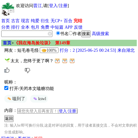
欢迎访问
晋江
,请[
登入
/
注册
]
首页
古言
现言
纯爱
衍生
无CP+
百合
完结
分类
排行
全本
包月
免费
中短篇
APP
反馈
书名
作者
高级搜索
首页
>
《我在海岛捡垃圾》 第149章
网友：
短毛卷毛怪
100%
打分：2 [2025-06-25 00:24:53] 来自湖北
太太，您终于更了啊？
昵称：
打开/关闭本文嗑糖功能
嗑到了
kswl
内容：
请您先登入后再发言！[
登入
/
注册
]
注: 输入br/即可换行分段,这是对评论的回复，用于读者直接交流，不会对文章的积
分造成影响。