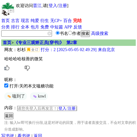
欢迎访问
晋江
,请[
登入
/
注册
]
首页
古言
现言
纯爱
衍生
无CP+
百合
完结
分类
排行
全本
包月
免费
中短篇
APP
反馈
书名
作者
高级搜索
首页
>
《专业三观矫正员[穿书]》 第2章
网友：
杉杉
打分：2 [2025-05-05 02:49:29] 来自北京
哈哈哈哈核善的微笑
昵称：
打开/关闭本文嗑糖功能
嗑到了
kswl
内容：
请您先登入后再发言！[
登入
/
注册
]
注: 输入br/即可换行分段,这是对评论的回复，用于读者直接交流，不会对文章的积
分造成影响。
写书评
|
看书评
|
返回