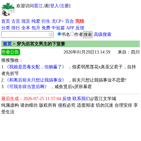
欢迎访问
晋江
,请[
登入
/
注册
]
首页
古言
现言
纯爱
衍生
无CP+
百合
完结
分类
排行
全本
包月
免费
中短篇
APP
反馈
书名
作者
高级搜索
首页
> 穿为后宫文男主的下堂妻
作者公告
2026年01月29日13:14:59
来自：四川
推推预收：
1.
《我娘是恶毒女配，但躺赢了》
，假柔弱黑莲花x真圣父君子，自持
者先折节
2.
《和离后前夫只想让我搞事业》
，前夫只想让我搞事业不恋爱!
3.
《可我非得当贤后啊》
，咸鱼贤后x厌班暴君
最后生成：2026-07-25 11:57:04
反馈
联系我们
@晋江文学城
纯属虚构 请勿模仿 版权所有 侵权必究 适度阅读 切勿沉迷 合理安排 享
受生活