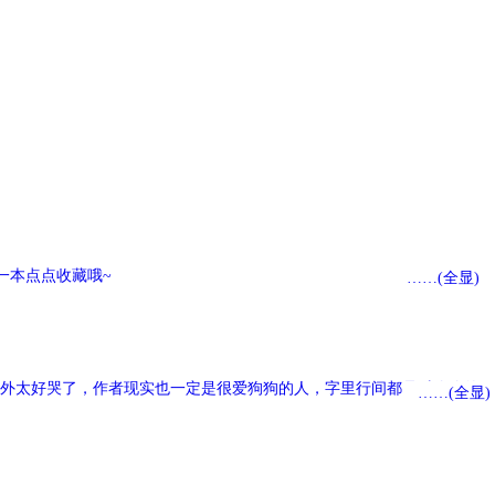
一本点点收藏哦~
……(全显)
外太好哭了，作者现实也一定是很爱狗狗的人，字里行间都是对狗狗的
……(全显)