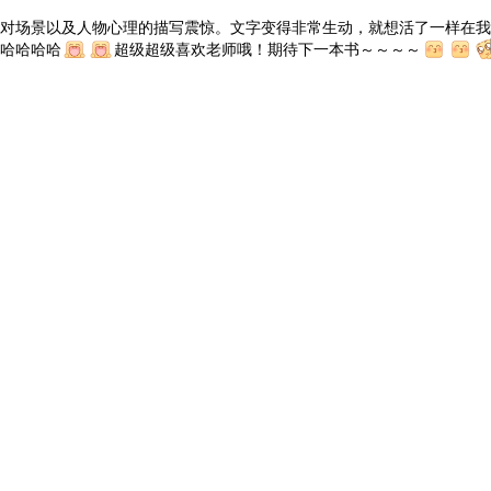
对场景以及人物心理的描写震惊。文字变得非常生动，就想活了一样在我
哈哈哈哈
超级超级喜欢老师哦！期待下一本书～～～～
80551038
布斯大王
咋不理
阿寳煲宝
w
忘苑