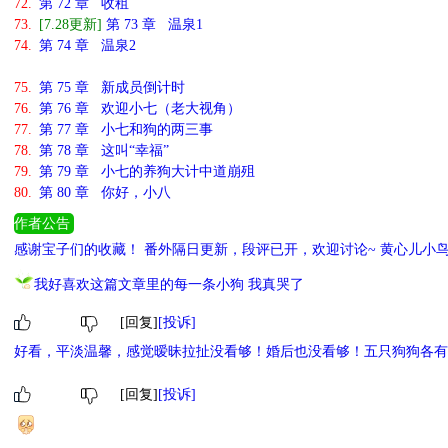
72.
第 72 章 收租
73.
[7.28更新]
第 73 章 温泉1
74.
第 74 章 温泉2
75.
第 75 章 新成员倒计时
76.
第 76 章 欢迎小七（老大视角）
77.
第 77 章 小七和狗的两三事
78.
第 78 章 这叫“幸福”
79.
第 79 章 小七的养狗大计中道崩殂
80.
第 80 章 你好，小八
作者公告
感谢宝子们的收藏！ 番外隔日更新，段评已开，欢迎讨论~ 黄心儿小
我好喜欢这篇文章里的每一条小狗 我真哭了
[回复]
[投诉]
好看，平淡温馨，感觉暧昧拉扯没看够！婚后也没看够！五只狗狗各
爱
[回复]
[投诉]